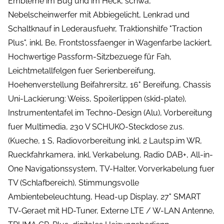
Embleme im Bug und im Heck, schwa,
Nebelscheinwerfer mit Abbiegelicht, Lenkrad und
Schaltknauf in Lederausfuehr, Traktionshilfe "Traction
Plus", inkl. Be, Frontstossfaenger in Wagenfarbe lackiert,
Hochwertige Passform-Sitzbezuege für Fah,
Leichtmetallfelgen fuer Serienbereifung,
Hoehenverstellung Beifahrersitz, 16" Bereifung, Chassis
Uni-Lackierung: Weiss, Spoilerlippen (skid-plate),
Instrumententafel im Techno-Design (Alu), Vorbereitung
fuer Multimedia, 230 V SCHUKO-Steckdose zus.
(Kueche, 1 S, Radiovorbereitung inkl. 2 Lautsp.im WR,
Rueckfahrkamera, inkl. Verkabelung, Radio DAB+, All-in-
One Navigationssystem, TV-Halter, Vorverkabelung fuer
TV (Schlafbereich), Stimmungsvolle
Ambientebeleuchtung, Head-up Display, 27" SMART
TV-Geraet mit HD-Tuner, Externe LTE / W-LAN Antenne,