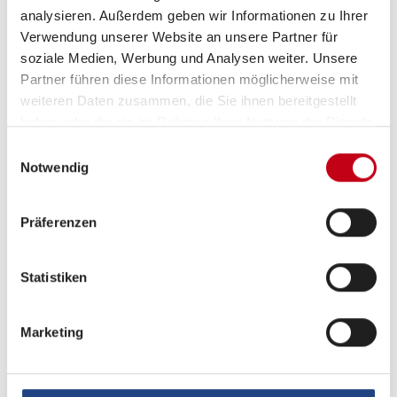
analysieren. Außerdem geben wir Informationen zu Ihrer
Verwendung unserer Website an unsere Partner für
Sanitär
soziale Medien, Werbung und Analysen weiter. Unsere
Dusche separat
Partner führen diese Informationen möglicherweise mit
weiteren Daten zusammen, die Sie ihnen bereitgestellt
haben oder die sie im Rahmen Ihrer Nutzung der Dienste
gesammelt haben.
Einwilligungsauswahl
Multimedia
Notwendig
TV
Präferenzen
Navigationssystem
WLAN Hotspot
Statistiken
DAB Radio
Marketing
Radio
Rückfahrkamera