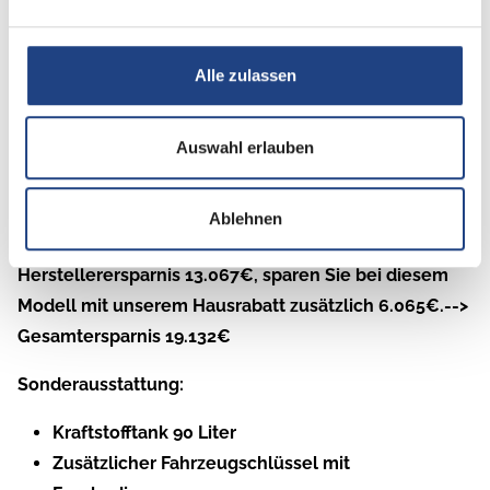
entdecken! Mit unserem L!VE TI PLATINUM
SELECTION machen wir den Einstieg in die KNAUS‐
Alle zulassen
Camping‐Welt so einfach wie nie zuvor. Als perfekter
Partner für Paare und kleine Familien setzt der L!VE TI
Auswahl erlauben
starke Akzente und bietet hochwertigen Extras zum
unschlagbaren SELECTION Preis!
Ablehnen
UPE:96.112€
Herstellerersparnis 13.067€, sparen Sie bei diesem
Modell mit unserem Hausrabatt zusätzlich 6.065€.-->
Gesamtersparnis 19.132€
Sonderausstattung:
Kraftstofftank 90 Liter
Zusätzlicher Fahrzeugschlüssel mit