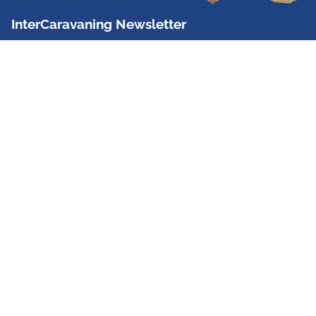
InterCaravaning Newsletter
Der InterCaravaning Newsletter informiert bis zu
zweimal im Monat kostenlos und unverbindlich über
Angebote, neue Produkte, Sonderaktionen und
Hausmessetermine der Partner.
Jetzt abonnieren
InterCaravaning GmbH & Co. KG
Wir sind Europas größte Fachhandelskette!