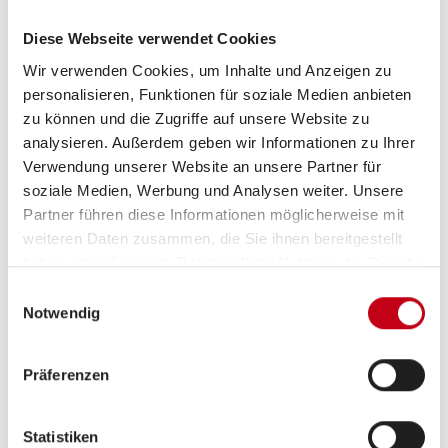
Inneneinrichtung
Diese Webseite verwendet Cookies
Ambiente-Beleuchtung
Wir verwenden Cookies, um Inhalte und Anzeigen zu
personalisieren, Funktionen für soziale Medien anbieten
Fahrerhaus-Verdunklungssystem
zu können und die Zugriffe auf unsere Website zu
Fahrerhaussitze drehbar
analysieren. Außerdem geben wir Informationen zu Ihrer
Verwendung unserer Website an unsere Partner für
Festbett
soziale Medien, Werbung und Analysen weiter. Unsere
Partner führen diese Informationen möglicherweise mit
Lattenrost
weiteren Daten zusammen, die Sie ihnen bereitgestellt
LED-Beleuchtung teilweise
haben oder die sie im Rahmen Ihrer Nutzung der Dienste
gesammelt haben.
Einwilligungsauswahl
Notwendig
Heizung / Klima
Präferenzen
Klimaanlage FH manuell
Umluftanlage
Statistiken