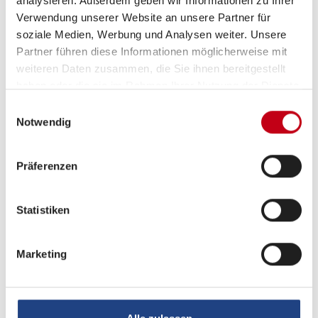
analysieren. Außerdem geben wir Informationen zu Ihrer
Verwendung unserer Website an unsere Partner für
Sanitär
soziale Medien, Werbung und Analysen weiter. Unsere
Cassetten-Toilette
Partner führen diese Informationen möglicherweise mit
weiteren Daten zusammen, die Sie ihnen bereitgestellt
Dusche
haben oder die sie im Rahmen Ihrer Nutzung der Dienste
gesammelt haben.
Frischwassertank
Einwilligungsauswahl
Notwendig
Frischwassertank-Anzeige
Warmwasser
Präferenzen
Warmwasserboiler
Statistiken
Marketing
Gas
Gasflaschenkasten für: 2x11 kg Fl.