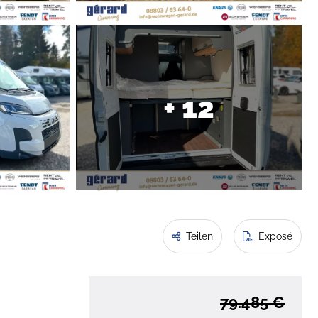
+ 12
Teilen
Exposé
79.485 €