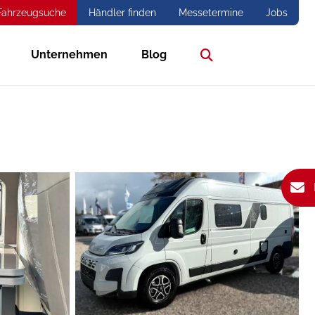
Fahrzeugsuche
Händler finden
Messetermine
Jobs
Unternehmen
Blog
Suche