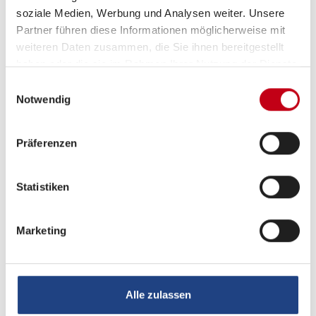
Doppelbett quer,
Aufstelldach (Doppelbett)
soziale Medien, Werbung und Analysen weiter. Unsere
ab 4 Schlafplätze
Partner führen diese Informationen möglicherweise mit
weiteren Daten zusammen, die Sie ihnen bereitgestellt
haben oder die sie im Rahmen Ihrer Nutzung der Dienste
Schlafplätze
4
gesammelt haben.
Einwilligungsauswahl
Notwendig
Anzahl der Sitze
4
mit Gurt
Präferenzen
Sitzgruppe
Seitensitzgruppe
Statistiken
Infrastruktur
Küche, WC
Marketing
Betten
Doppelbett quer,
Aufstelldach (Doppelbett)
Alle zulassen