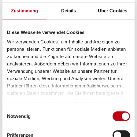
Zustimmung
Details
Über Cookies
Inneneinrichtung
Ambiente-Beleuchtung
Diese Webseite verwendet Cookies
Wir verwenden Cookies, um Inhalte und Anzeigen zu
Dimmbare Beleuchtung
personalisieren, Funktionen für soziale Medien anbieten
LED-Beleuchtung
zu können und die Zugriffe auf unsere Website zu
analysieren. Außerdem geben wir Informationen zu Ihrer
Verwendung unserer Website an unsere Partner für
soziale Medien, Werbung und Analysen weiter. Unsere
Partner führen diese Informationen möglicherweise mit
Heizung / Klima
weiteren Daten zusammen, die Sie ihnen bereitgestellt
Klimaanlage FH manuell
haben oder die sie im Rahmen Ihrer Nutzung der Dienste
gesammelt haben.
Einwilligungsauswahl
Umluftanlage
Notwendig
Dieselheizung
Präferenzen