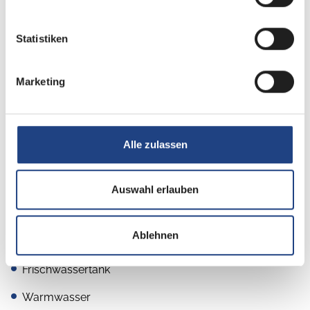
Küche
Statistiken
2-Flammkocher
Marketing
Kompressor-Kühlschrank
Kühlschrank mit Frostfach
Alle zulassen
Sanitär
Auswahl erlauben
Cassetten-Toilette
Ablehnen
Dusche
Frischwassertank
Warmwasser