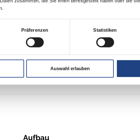
 Daten zusammen, die Sie ihnen bereitgestellt haben oder die s
2,2 l Multijet
n.
Frontantrieb
Präferenzen
Statistiken
Euro 6e
grün
Auswahl erlauben
Aufbau