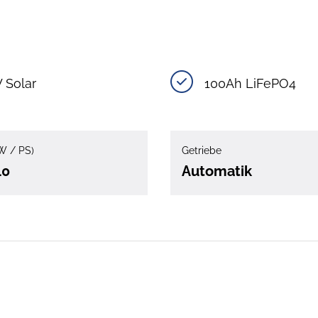
 Solar
100Ah LiFePO4
W / PS)
Getriebe
40
Automatik