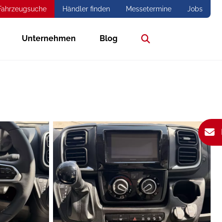
Fahrzeugsuche
Händler finden
Messetermine
Jobs
Unternehmen
Blog
Suche