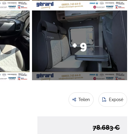
+ 9
Teilen
Exposé
78.683 €