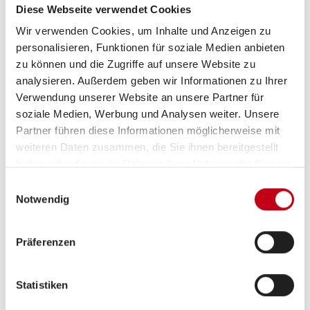
Diese Webseite verwendet Cookies
Wir verwenden Cookies, um Inhalte und Anzeigen zu
Hubbett,
Doppelbett quer
ab 2 Schlafplätze
personalisieren, Funktionen für soziale Medien anbieten
zu können und die Zugriffe auf unsere Website zu
analysieren. Außerdem geben wir Informationen zu Ihrer
Schlafplätze
2
Verwendung unserer Website an unsere Partner für
soziale Medien, Werbung und Analysen weiter. Unsere
Partner führen diese Informationen möglicherweise mit
Sitzgruppe
Mittelsitzgruppe
weiteren Daten zusammen, die Sie ihnen bereitgestellt
haben oder die sie im Rahmen Ihrer Nutzung der Dienste
Infrastruktur
Küche, WC
gesammelt haben.
Einwilligungsauswahl
Notwendig
Betten
Hubbett, Doppelbett quer
Präferenzen
Statistiken
Tag