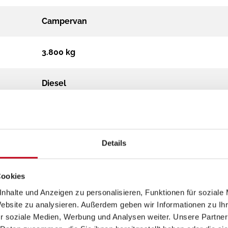
Campervan
3.800 kg
Diesel
Schaltgetriebe
Details
120 kW/163 PS Schalter
B
Cookies
nhalte und Anzeigen zu personalisieren, Funktionen für soziale
Website zu analysieren. Außerdem geben wir Informationen zu I
grün
r soziale Medien, Werbung und Analysen weiter. Unsere Partner