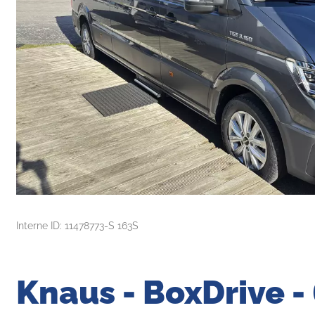
Interne ID: 11478773-S 163S
Knaus - BoxDrive -