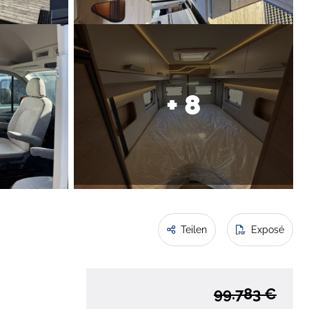
+ 8
Teilen
Exposé
99.783 €