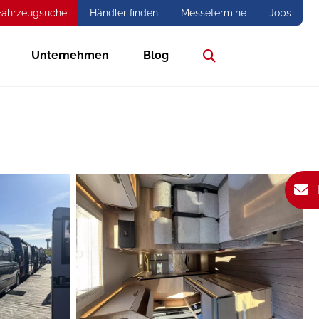
Fahrzeugsuche
Händler finden
Messetermine
Jobs
Unternehmen
Blog
Suche