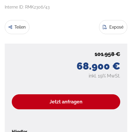
Interne ID: RMK2306/43
Teilen
Exposé
101.958 €
68.900 €
inkl. 19% MwSt.
Jetzt anfragen
Händler