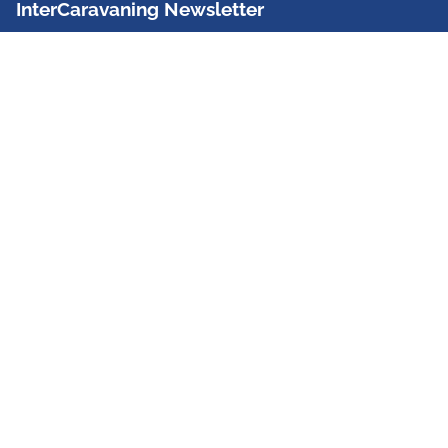
InterCaravaning Newsletter
Der InterCaravaning Newsletter informiert bis zu
zweimal im Monat kostenlos und unverbindlich über
Angebote, neue Produkte, Sonderaktionen und
Hausmessetermine der Partner.
Jetzt abonnieren
InterCaravaning GmbH & Co. KG
Wir sind Europas größte Fachhandelskette!