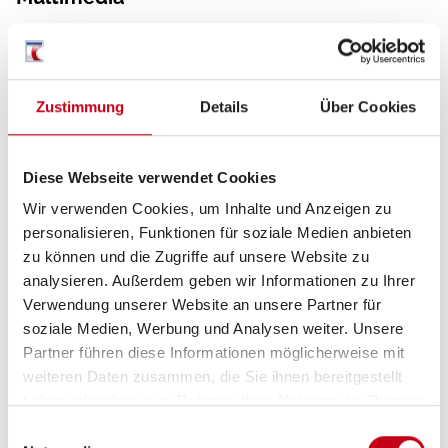
Radio/Tuner
DAB Radio
Zustimmung
Details
Über Cookies
Navigationssystem
Rückfahrkamera
Diese Webseite verwendet Cookies
360° Kamera
Wir verwenden Cookies, um Inhalte und Anzeigen zu
personalisieren, Funktionen für soziale Medien anbieten
zu können und die Zugriffe auf unsere Website zu
analysieren. Außerdem geben wir Informationen zu Ihrer
Sonstiges
Verwendung unserer Website an unsere Partner für
soziale Medien, Werbung und Analysen weiter. Unsere
Isofix
Partner führen diese Informationen möglicherweise mit
weiteren Daten zusammen, die Sie ihnen bereitgestellt
haben oder die sie im Rahmen Ihrer Nutzung der Dienste
gesammelt haben.
Einwilligungsauswahl