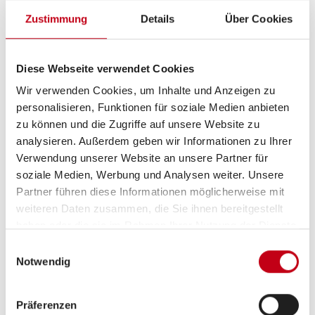
Zustimmung
Details
Über Cookies
Aufbau
Heckgarage
Diese Webseite verwendet Cookies
Wir verwenden Cookies, um Inhalte und Anzeigen zu
personalisieren, Funktionen für soziale Medien anbieten
zu können und die Zugriffe auf unsere Website zu
Heizung / Klima
analysieren. Außerdem geben wir Informationen zu Ihrer
Klimaanlage
Verwendung unserer Website an unsere Partner für
soziale Medien, Werbung und Analysen weiter. Unsere
Gasheizung
Partner führen diese Informationen möglicherweise mit
weiteren Daten zusammen, die Sie ihnen bereitgestellt
haben oder die sie im Rahmen Ihrer Nutzung der Dienste
gesammelt haben.
Einwilligungsauswahl
Sanitär
Notwendig
Dusche separat
Präferenzen