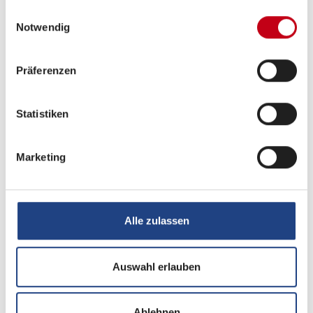
gesammelt haben.
Einwilligungsauswahl
Mercedes-Benz Sprinter 3,5 t - 417 CDI - 125
Notwendig
KW/170 PS - Euro VI-E
Automatikgetriebe 9G-TRONIC inkl. Hold Funktion
Präferenzen
Heckantrieb
Außenfarbe Fahrerhaus Tenoritgrau (Metallic)
Statistiken
Designabklebung Xperience
16" Leichtmetallräder (schwarz matt) mit
Marketing
Ganzjahresbereifung
Nebelscheinwerfer mit Abbiegelicht
Lederlenkrad
Aktiver Abstands-Assistent DISTRONIC PLUS inkl.
Alle zulassen
Lenkrad-Multifunktionstasten
Verkehrszeichen-Assistent
Auswahl erlauben
EXTERIEUR / INTERIEUR
Ablehnen