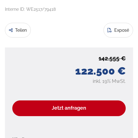
Interne ID: WE2517/79418
Teilen
Exposé
142.555 €
122.500 €
inkl. 19% MwSt.
Jetzt anfragen