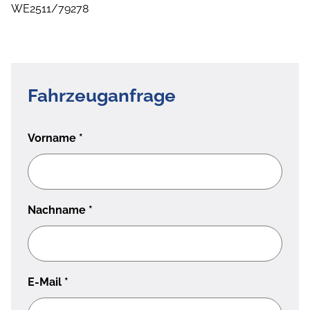
WE2511/79278
Fahrzeuganfrage
Vorname
*
Nachname
*
E-Mail
*