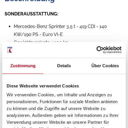
SONDERAUSSTATTUNG:
Mercedes-Benz Sprinter 3,5 t - 419 CDI - 140
KW/190 PS - Euro VI-E
Gewichtsvariante 4.100 kg
Allradantrieb permanent inkl. 93 Liter Kraftstofftank
Rahmenverlängerung inkl. 450 kg Garagentraglast
Zustimmung
Details
Über Cookies
Fahrer- und Beifahrerausstieg beleuchtet
Unterfahrschutz für Motor und Wassertank
Leder-/Stoffkombination Tenerife
Diese Webseite verwendet Cookies
16" Stahlfelgen (schwarz) mit Stollenbereifung (All-
Wir verwenden Cookies, um Inhalte und Anzeigen zu
Terrain)
personalisieren, Funktionen für soziale Medien anbieten
Außenfarbe Aufbau Crystal-Silver-Metallic
zu können und die Zugriffe auf unsere Website zu
Komfort-Eingangstür mit Fenster,
analysieren. Außerdem geben wir Informationen zu Ihrer
Verwendung unserer Website an unsere Partner für
Verdunkelungsrollo, integriertem Mülleimer und 2-