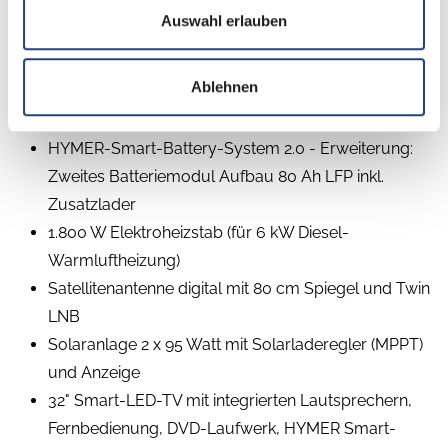
Bettverlängerung Beifahrerseite (+22cm) und
Auswahl erlauben
halbhoher Kleiderschrank
Komfort L-Sitzgruppe mit Loungepolstern,
Ablehnen
längs-/quer verschiebbarem Tisch und 2
integrierten 3-Punkt-Gurten
HYMER-Smart-Battery-System 2.0 - Erweiterung:
Zweites Batteriemodul Aufbau 80 Ah LFP inkl.
Zusatzlader
1.800 W Elektroheizstab (für 6 kW Diesel-
Warmluftheizung)
Satellitenantenne digital mit 80 cm Spiegel und Twin
LNB
Solaranlage 2 x 95 Watt mit Solarladeregler (MPPT)
und Anzeige
32" Smart-LED-TV mit integrierten Lautsprechern,
Fernbedienung, DVD-Laufwerk, HYMER Smart-