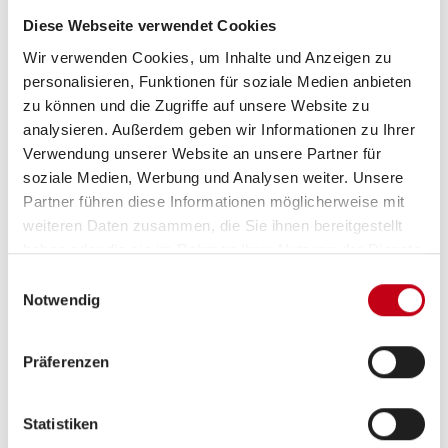
Beschreibung
Diese Webseite verwendet Cookies
Wir verwenden Cookies, um Inhalte und Anzeigen zu
CrossOver Editionsausstattung:
personalisieren, Funktionen für soziale Medien anbieten
zu können und die Zugriffe auf unsere Website zu
-Mercedes-Benz Sprinter 4,1 t - 419 CDI - 140 KW/190
analysieren. Außerdem geben wir Informationen zu Ihrer
PS - Euro VI-E
Verwendung unserer Website an unsere Partner für
soziale Medien, Werbung und Analysen weiter. Unsere
-Außenfarbe Fahrerhaus Tenoritgrau (Metallic)
Partner führen diese Informationen möglicherweise mit
-Außenfarbe Aufbau Crystal-Silver-Metallic
weiteren Daten zusammen, die Sie ihnen bereitgestellt
haben oder die sie im Rahmen Ihrer Nutzung der Dienste
-Allradantrieb (permanent) mit Torque-on-Demand
gesammelt haben.
Einwilligungsauswahl
Notwendig
-Automatikgetriebe 9G-TRONIC inkl. Hold-Funktion (x19
CDI)
Präferenzen
-Kühlergrill Chrom
Statistiken
-LED-High-Performance-Scheinwerfer