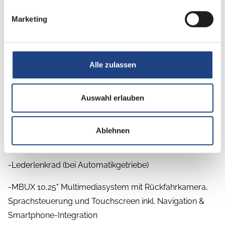
-Nebelscheinwerfer mit Abbiegelicht
Marketing
-Stoßfänger, Anbauteile und Kühlergrillrahmen in
Wagenfarbe lackiert
Alle zulassen
-Windschutzscheibe beheizbar
-Ablage für Smartphones inkl. wireless charging
Auswahl erlauben
Funktion und Ladestandsanzeige
-Ladepaket Instrumententafel mit 2 x USB-C Stecker 5V
Ablehnen
/ 1x 12V-Steckdose
-Lederlenkrad (bei Automatikgetriebe)
-MBUX 10,25" Multimediasystem mit Rückfahrkamera,
Sprachsteuerung und Touchscreen inkl. Navigation &
Smartphone-Integration