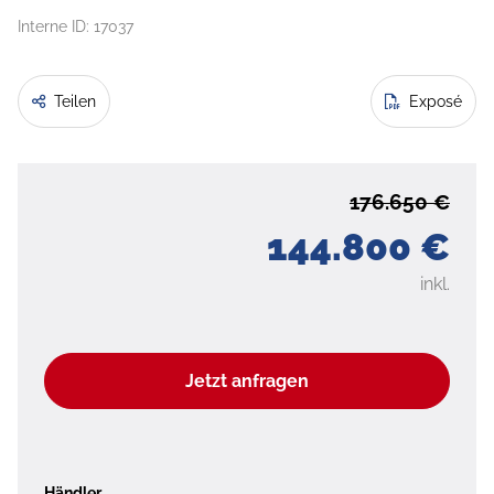
Interne ID: 17037
Teilen
Exposé
176.650 €
144.800 €
inkl.
Jetzt anfragen
Händler