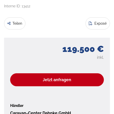
Interne ID: 13412
Teilen
Exposé
119.500 €
inkl.
Jetzt anfragen
Händler
Caravan-Center Dahnke GmbH