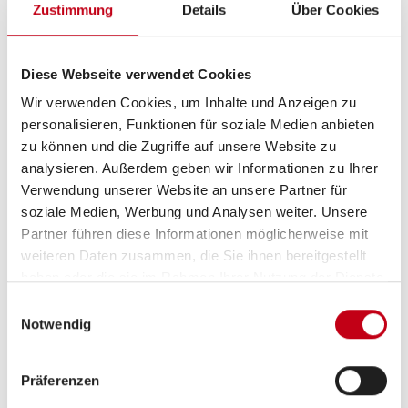
Zustimmung
Details
Über Cookies
Küche
Diese Webseite verwendet Cookies
2-Flammkocher
Wir verwenden Cookies, um Inhalte und Anzeigen zu
personalisieren, Funktionen für soziale Medien anbieten
Kühlschrank mit Frostfach
zu können und die Zugriffe auf unsere Website zu
Kompressor-Kühlschrank
analysieren. Außerdem geben wir Informationen zu Ihrer
Verwendung unserer Website an unsere Partner für
soziale Medien, Werbung und Analysen weiter. Unsere
Partner führen diese Informationen möglicherweise mit
Sanitär
weiteren Daten zusammen, die Sie ihnen bereitgestellt
haben oder die sie im Rahmen Ihrer Nutzung der Dienste
Cassetten-Toilette
gesammelt haben.
Einwilligungsauswahl
Frischwassertank
Notwendig
Warmwasser
Präferenzen