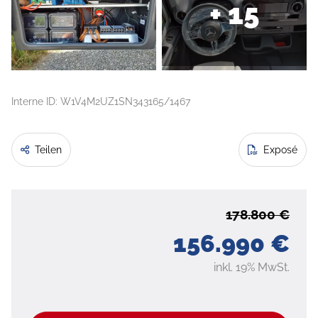
+ 15
Interne ID: W1V4M2UZ1SN343165/1467
Teilen
Exposé
178.800 €
156.990 €
inkl. 19% MwSt.