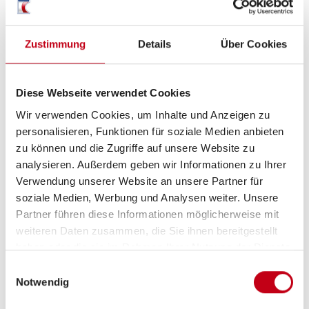
Heckgarage
Markise
Zustimmung
Details
Über Cookies
Diese Webseite verwendet Cookies
Inneneinrichtung
Wir verwenden Cookies, um Inhalte und Anzeigen zu
personalisieren, Funktionen für soziale Medien anbieten
Bettverbreiterung
zu können und die Zugriffe auf unsere Website zu
analysieren. Außerdem geben wir Informationen zu Ihrer
Verwendung unserer Website an unsere Partner für
soziale Medien, Werbung und Analysen weiter. Unsere
Heizung / Klima
Partner führen diese Informationen möglicherweise mit
weiteren Daten zusammen, die Sie ihnen bereitgestellt
Sitzheizung Fahrerhaus
haben oder die sie im Rahmen Ihrer Nutzung der Dienste
Klimaautomatik
gesammelt haben.
Einwilligungsauswahl
Notwendig