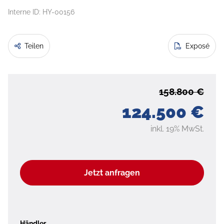
Interne ID: HY-00156
Teilen
Exposé
158.800 €
124.500 €
inkl. 19% MwSt.
Jetzt anfragen
Händler