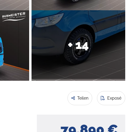
+ 14
Teilen
Exposé
79.890 €