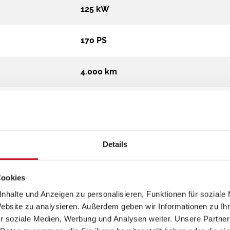
125 kW
170 PS
4.000 km
593 cm
206 cm
Details
278 cm
Cookies
nhalte und Anzeigen zu personalisieren, Funktionen für soziale
Campervan
Website zu analysieren. Außerdem geben wir Informationen zu I
r soziale Medien, Werbung und Analysen weiter. Unsere Partner
3.500 kg