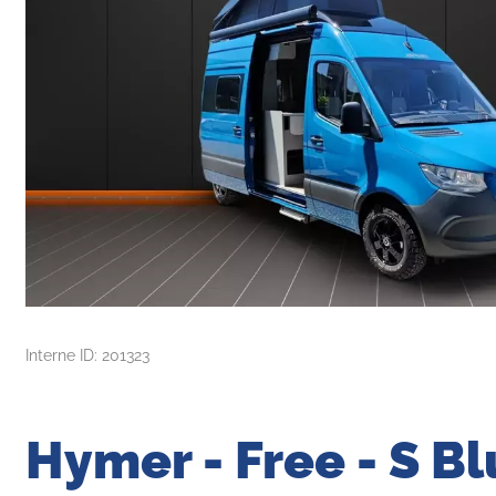
Interne ID: 201323
Hymer - Free - S B