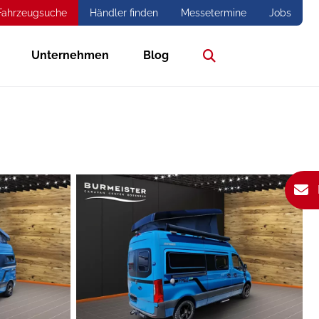
Fahrzeugsuche
Händler finden
Messetermine
Jobs
Unternehmen
Blog
Suche