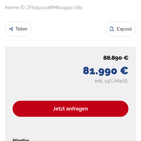
Interne ID: ZFA250008RMA09930/780
Teilen
Exposé
88.890 €
81.990 €
inkl. 19% MwSt.
Jetzt anfragen
Händler