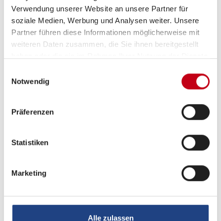
Multifunktionslenkrad
Verwendung unserer Website an unsere Partner für
soziale Medien, Werbung und Analysen weiter. Unsere
Partner führen diese Informationen möglicherweise mit
weiteren Daten zusammen, die Sie ihnen bereitgestellt
Aufbau
haben oder die sie im Rahmen Ihrer Nutzung der Dienste
gesammelt haben.
Einwilligungsauswahl
Markise
Notwendig
Präferenzen
Heizung / Klima
Klimaautomatik
Statistiken
Sitzheizung Fahrerhaus
Marketing
Küche
Alle zulassen