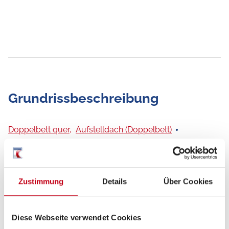
Grundrissbeschreibung
Doppelbett quer,
Aufstelldach (Doppelbett)
ab 4 Schlafplätze
Zustimmung
Details
Über Cookies
Schlafplätze
4
Anzahl der Sitze
4
Diese Webseite verwendet Cookies
mit Gurt