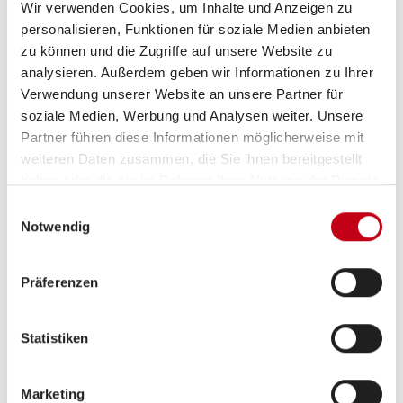
Wir verwenden Cookies, um Inhalte und Anzeigen zu
personalisieren, Funktionen für soziale Medien anbieten
zu können und die Zugriffe auf unsere Website zu
Sitzgruppe
Seitensitzgruppe
analysieren. Außerdem geben wir Informationen zu Ihrer
Verwendung unserer Website an unsere Partner für
Infrastruktur
Küche, WC
soziale Medien, Werbung und Analysen weiter. Unsere
Partner führen diese Informationen möglicherweise mit
weiteren Daten zusammen, die Sie ihnen bereitgestellt
Betten
Doppelbett quer,
haben oder die sie im Rahmen Ihrer Nutzung der Dienste
Aufstelldach (Doppelbett)
gesammelt haben.
Einwilligungsauswahl
Notwendig
Präferenzen
Tag
Statistiken
Marketing