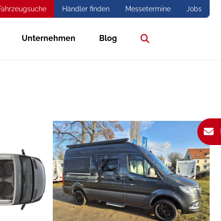
Fahrzeugsuche
Händler finden
Messetermine
Jobs
Unternehmen
Blog
Suche