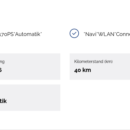
170PS*Automatik*
*Navi*WLAN*Conne
ung
Kilometerstand (km)
6
40 km
tik