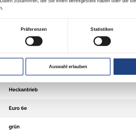
 Daten zusammen, die Sie ihnen bereitgestellt haben oder die s
n.
3.500 kg
Präferenzen
Statistiken
Diesel
Automatik
Auswahl erlauben
2
Heckantrieb
Euro 6e
grün