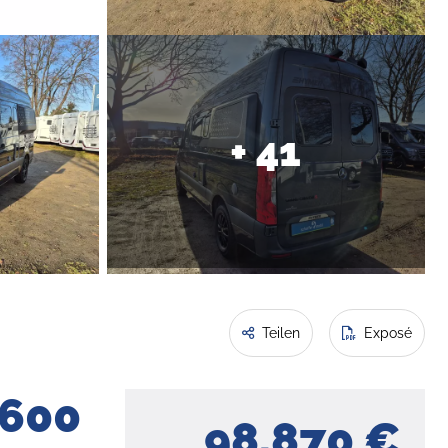
+ 41
Teilen
Exposé
 600
98.870 €