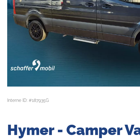
Interne ID: #187935G
Hymer - Camper Va