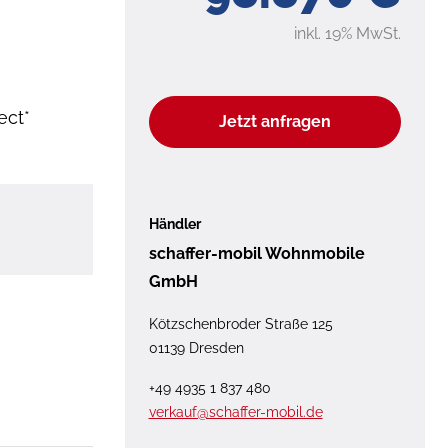
inkl. 19% MwSt.
ct*
Jetzt anfragen
Händler
schaffer-mobil Wohnmobile
GmbH
Kötzschenbroder Straße 125
01139 Dresden
+49 4935 1 837 480
verkauf@schaffer-mobil.de