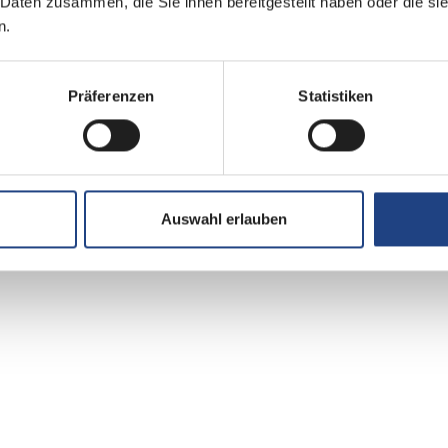
 Daten zusammen, die Sie ihnen bereitgestellt haben oder die s
Allradantrieb
n.
Euro 6e
Präferenzen
Statistiken
grün
Auswahl erlauben