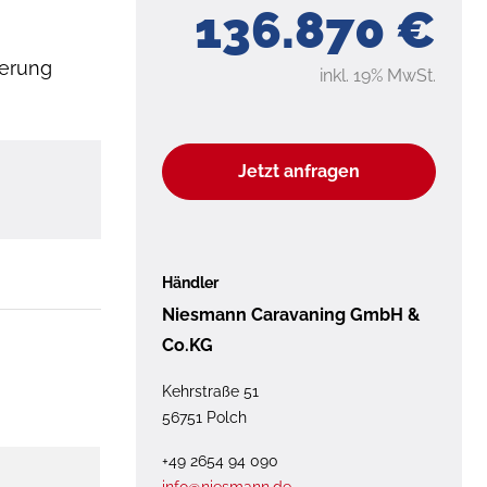
136.870 €
ierung
inkl. 19% MwSt.
Jetzt anfragen
Händler
Niesmann Caravaning GmbH &
Co.KG
Kehrstraße 51
56751 Polch
+49 2654 94 090
info@niesmann.de