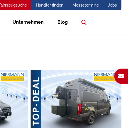
Fahrzeugsuche
Händler finden
Messetermine
Jobs
Unternehmen
Blog
Suche