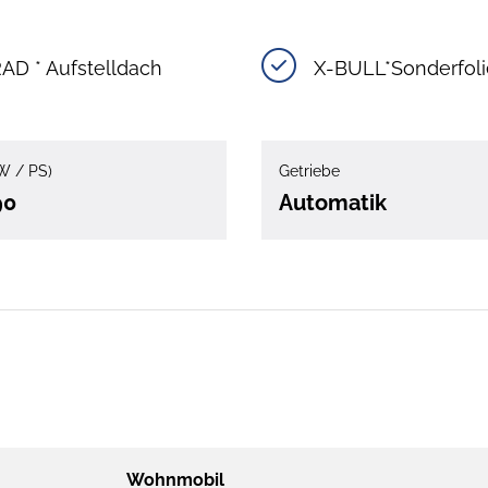
AD * Aufstelldach
X-BULL*Sonderfol
W / PS)
Getriebe
90
Automatik
Wohnmobil