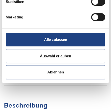
Betten
Doppel-/franz. Bett,
Statistiken
Aufstelldach (Doppelbett)
Marketing
Tag
Alle zulassen
Auswahl erlauben
Ablehnen
Beschreibung