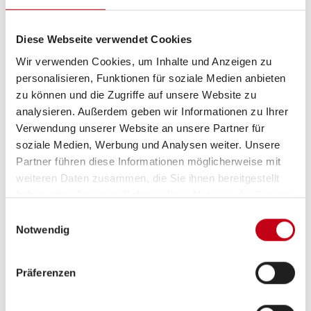
Grundrissbeschreibung
Diese Webseite verwendet Cookies
Doppel-/franz. Bett,
Aufstelldach (Doppelbett)
Wir verwenden Cookies, um Inhalte und Anzeigen zu
ab 2 Schlafplätze
personalisieren, Funktionen für soziale Medien anbieten
zu können und die Zugriffe auf unsere Website zu
analysieren. Außerdem geben wir Informationen zu Ihrer
Schlafplätze
2
Verwendung unserer Website an unsere Partner für
soziale Medien, Werbung und Analysen weiter. Unsere
Partner führen diese Informationen möglicherweise mit
Anzahl der
4
weiteren Daten zusammen, die Sie ihnen bereitgestellt
Sitze mit Gurt
haben oder die sie im Rahmen Ihrer Nutzung der Dienste
gesammelt haben.
Einwilligungsauswahl
Sitzgruppe
Seitensitzgruppe
Notwendig
Infrastruktur
Küche, WC
Präferenzen