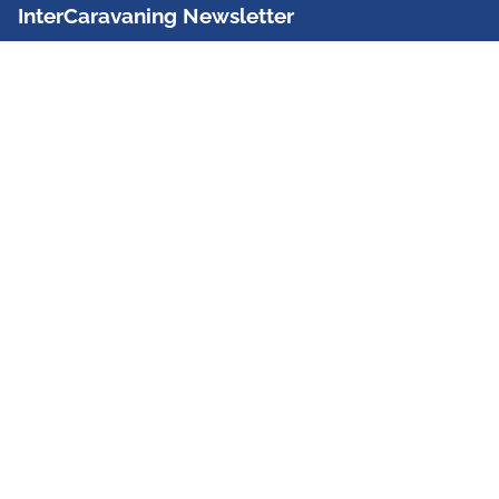
InterCaravaning Newsletter
Der InterCaravaning Newsletter informiert bis zu
zweimal im Monat kostenlos und unverbindlich über
Angebote, neue Produkte, Sonderaktionen und
Hausmessetermine der Partner.
Jetzt abonnieren
InterCaravaning GmbH & Co. KG
Wir sind Europas größte Fachhandelskette!