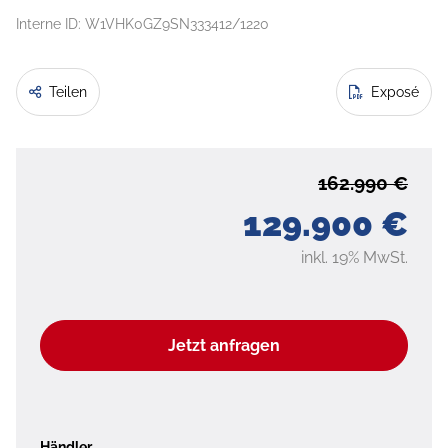
Interne ID: W1VHK0GZ9SN333412/1220
Teilen
Exposé
162.990 €
129.900 €
inkl. 19% MwSt.
Jetzt anfragen
Händler