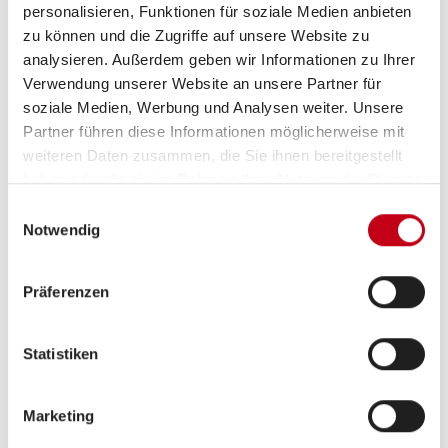
personalisieren, Funktionen für soziale Medien anbieten
Multimedia
zu können und die Zugriffe auf unsere Website zu
Internetrouter
analysieren. Außerdem geben wir Informationen zu Ihrer
Verwendung unserer Website an unsere Partner für
Rückfahrkamera
soziale Medien, Werbung und Analysen weiter. Unsere
Partner führen diese Informationen möglicherweise mit
Navigationssystem
weiteren Daten zusammen, die Sie ihnen bereitgestellt
Apple CarPlay
haben oder die sie im Rahmen Ihrer Nutzung der Dienste
gesammelt haben.
Einwilligungsauswahl
Android Auto
Notwendig
DAB Radio
Präferenzen
Radio/Tuner
Statistiken
Elektro
Marketing
Lithiumbatterie