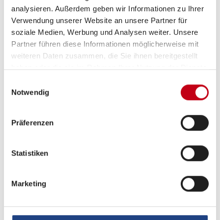
Heizung / Klima
analysieren. Außerdem geben wir Informationen zu Ihrer
Verwendung unserer Website an unsere Partner für
Klimaanlage
soziale Medien, Werbung und Analysen weiter. Unsere
Partner führen diese Informationen möglicherweise mit
Standheizung Fahrerhaus
weiteren Daten zusammen, die Sie ihnen bereitgestellt
haben oder die sie im Rahmen Ihrer Nutzung der Dienste
gesammelt haben.
Einwilligungsauswahl
Notwendig
Küche
3-Flammkocher
Präferenzen
Statistiken
Sanitär
Standheizung
Marketing