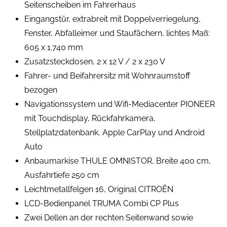
Seitenscheiben im Fahrerhaus
Eingangstür, extrabreit mit Doppelverriegelung,
Fenster, Abfalleimer und Staufächern, lichtes Maß:
605 x 1.740 mm
Zusatzsteckdosen, 2 x 12 V / 2 x 230 V
Fahrer- und Beifahrersitz mit Wohnraumstoff
bezogen
Navigationssystem und Wifi-Mediacenter PIONEER
mit Touchdisplay, Rückfahrkamera,
Stellplatzdatenbank, Apple CarPlay und Android
Auto
Anbaumarkise THULE OMNISTOR, Breite 400 cm,
Ausfahrtiefe 250 cm
Leichtmetallfelgen 16, Original CITROËN
LCD-Bedienpanel TRUMA Combi CP Plus
Zwei Dellen an der rechten Seitenwand sowie