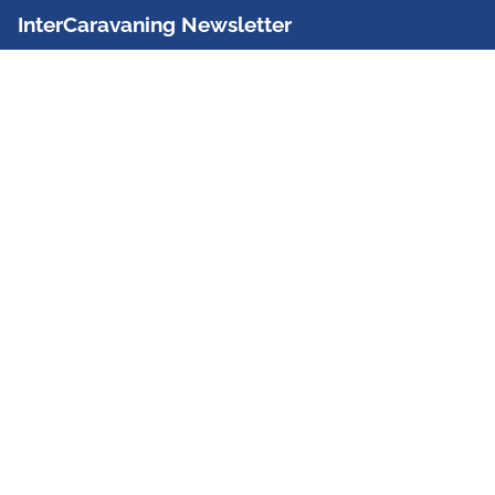
InterCaravaning Newsletter
Der InterCaravaning Newsletter informiert bis zu
zweimal im Monat kostenlos und unverbindlich über
Angebote, neue Produkte, Sonderaktionen und
Hausmessetermine der Partner.
Jetzt abonnieren
InterCaravaning GmbH & Co. KG
Wir sind Europas größte Fachhandelskette!