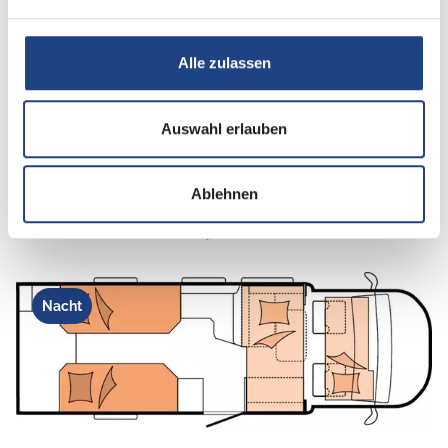
Betten
Einzelbett
Alle zulassen
Tag
Auswahl erlauben
Ablehnen
Nacht