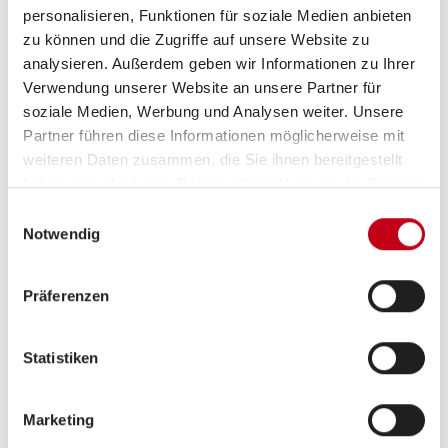
personalisieren, Funktionen für soziale Medien anbieten
zu können und die Zugriffe auf unsere Website zu
analysieren. Außerdem geben wir Informationen zu Ihrer
Grundrissbeschreibung
Verwendung unserer Website an unsere Partner für
soziale Medien, Werbung und Analysen weiter. Unsere
Einzelbett
ab 2 Schlafplätze
Partner führen diese Informationen möglicherweise mit
weiteren Daten zusammen, die Sie ihnen bereitgestellt
haben oder die sie im Rahmen Ihrer Nutzung der Dienste
gesammelt haben.
Schlafplätze
2
Einwilligungsauswahl
Notwendig
Anzahl der Sitze mit Gurt
4
Präferenzen
Sitzgruppe
L-Sitzgruppe
Statistiken
Infrastruktur
Küche, WC
Marketing