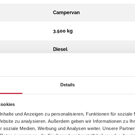
Campervan
3.500 kg
Diesel
Schaltgetriebe
Details
2,2 l
2
Cookies
nhalte und Anzeigen zu personalisieren, Funktionen für soziale
Website zu analysieren. Außerdem geben wir Informationen zu I
Frontantrieb
r soziale Medien, Werbung und Analysen weiter. Unsere Partner