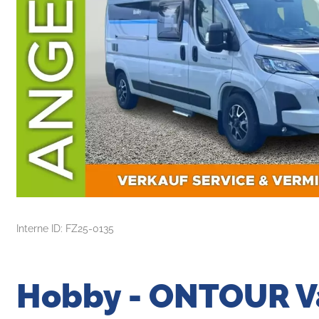
Interne ID: FZ25-0135
Hobby - ONTOUR Va