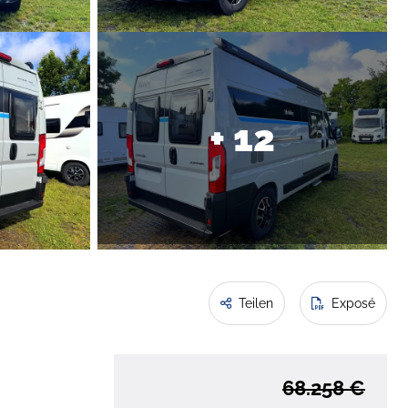
+ 12
Teilen
Exposé
68.258 €