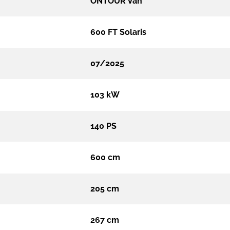
ONTOUR Van
600 FT Solaris
07/2025
103 kW
140 PS
600 cm
205 cm
267 cm