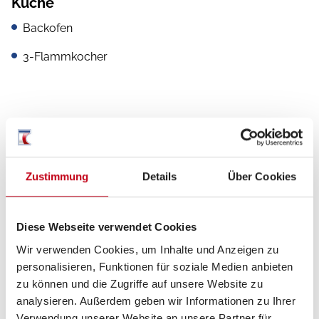
Küche
Backofen
3-Flammkocher
Sanitär
Außendusche
Zustimmung
Details
Über Cookies
WC
Diese Webseite verwendet Cookies
Wir verwenden Cookies, um Inhalte und Anzeigen zu
Multimedia
personalisieren, Funktionen für soziale Medien anbieten
Internetrouter
zu können und die Zugriffe auf unsere Website zu
analysieren. Außerdem geben wir Informationen zu Ihrer
TV
Verwendung unserer Website an unsere Partner für