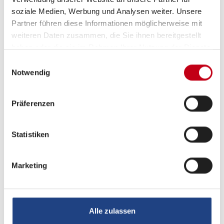
soziale Medien, Werbung und Analysen weiter. Unsere
Rückfahrkamera
Partner führen diese Informationen möglicherweise mit
Navigationssystem
weiteren Daten zusammen, die Sie ihnen bereitgestellt
haben oder die sie im Rahmen Ihrer Nutzung der Dienste
Apple CarPlay
gesammelt haben.
Einwilligungsauswahl
Notwendig
Android Auto
DAB Radio
Präferenzen
Radio
Statistiken
Elektro
Marketing
Solaranlage
Alle zulassen