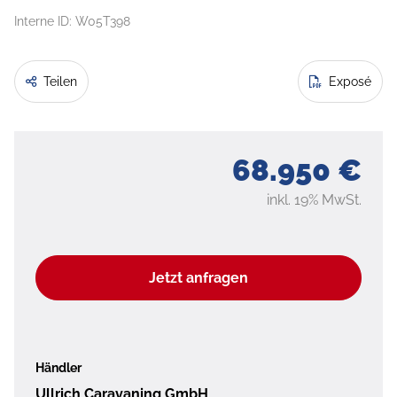
Interne ID: W05T398
Teilen
Exposé
68.950 €
inkl. 19% MwSt.
Jetzt anfragen
Händler
Ullrich Caravaning GmbH