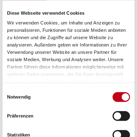
Servolenkung
Diese Webseite verwendet Cookies
Wir verwenden Cookies, um Inhalte und Anzeigen zu
personalisieren, Funktionen für soziale Medien anbieten
Aufbau
zu können und die Zugriffe auf unsere Website zu
analysieren. Außerdem geben wir Informationen zu Ihrer
Fahrradträger für 2 Räder
Verwendung unserer Website an unsere Partner für
soziale Medien, Werbung und Analysen weiter. Unsere
Markise
Partner führen diese Informationen möglicherweise mit
weiteren Daten zusammen, die Sie ihnen bereitgestellt
haben oder die sie im Rahmen Ihrer Nutzung der Dienste
gesammelt haben.
Einwilligungsauswahl
Multimedia
Notwendig
Radio/Tuner
DAB Radio
Präferenzen
Android Auto
Statistiken