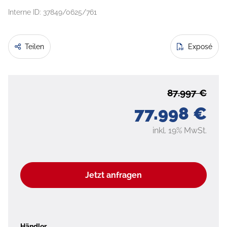
Interne ID: 37849/0625/761
Teilen
Exposé
87.997 €
77.998 €
inkl. 19% MwSt.
Jetzt anfragen
Händler