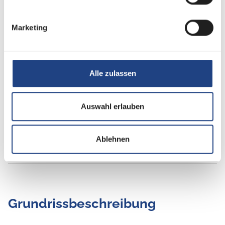
Apple CarPlay
Navigationssystem
Marketing
Rückfahrkamera
SAT-Anlage
Alle zulassen
TV
Auswahl erlauben
Ablehnen
Grundrissbeschreibung