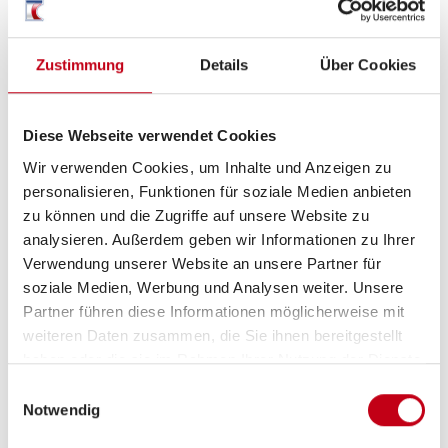
Zustimmung
Details
Über Cookies
Heizung / Klima
Klimaanlage FH manuell
Diese Webseite verwendet Cookies
Gasheizung
Wir verwenden Cookies, um Inhalte und Anzeigen zu
personalisieren, Funktionen für soziale Medien anbieten
zu können und die Zugriffe auf unsere Website zu
analysieren. Außerdem geben wir Informationen zu Ihrer
Küche
Verwendung unserer Website an unsere Partner für
soziale Medien, Werbung und Analysen weiter. Unsere
Kühlschrank mit Frostfach
Partner führen diese Informationen möglicherweise mit
weiteren Daten zusammen, die Sie ihnen bereitgestellt
haben oder die sie im Rahmen Ihrer Nutzung der Dienste
gesammelt haben.
Einwilligungsauswahl
Sanitär
Notwendig
Cassetten-Toilette