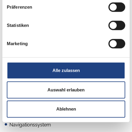
Präferenzen
Dusche
Warmwasser
Statistiken
Marketing
Gas
Gasflaschenkasten für: 2x11 kg Fl.
Alle zulassen
Gasumschaltanlage automatisch
Auswahl erlauben
Multimedia
Ablehnen
DAB Radio
Navigationssystem