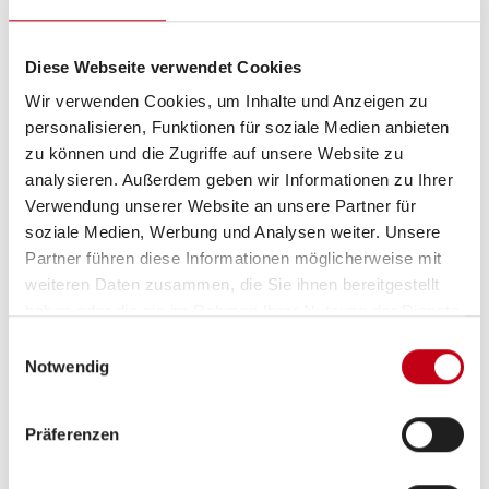
Ausstattung
Diese Webseite verwendet Cookies
Wir verwenden Cookies, um Inhalte und Anzeigen zu
Fahrgestell
personalisieren, Funktionen für soziale Medien anbieten
zu können und die Zugriffe auf unsere Website zu
Airbag Beifahrer
analysieren. Außerdem geben wir Informationen zu Ihrer
Verwendung unserer Website an unsere Partner für
Airbag Fahrer
soziale Medien, Werbung und Analysen weiter. Unsere
Anhängerkupplung
Partner führen diese Informationen möglicherweise mit
weiteren Daten zusammen, die Sie ihnen bereitgestellt
Außenspiegel beheizbar
haben oder die sie im Rahmen Ihrer Nutzung der Dienste
gesammelt haben.
Außenspiegel elektrisch
Einwilligungsauswahl
Notwendig
ESP inkl. Hill-Holder
Elektr. Fensterheber
Präferenzen
Lederlenkrad