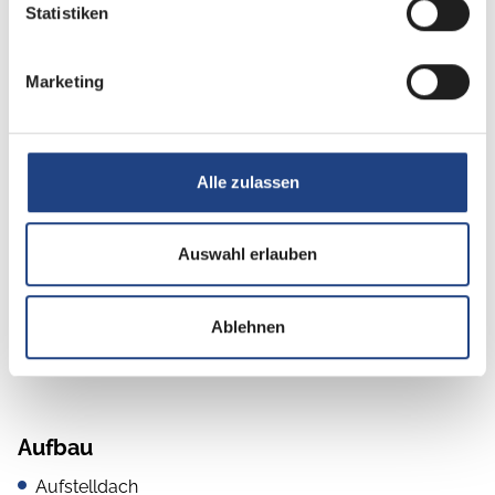
Statistiken
Nebelscheinwerfer
Pilotensitze
Marketing
Rußpartikelfilter
Servolenkung
Alle zulassen
Tagfahrlicht LED
Tempomat
Auswahl erlauben
Wegfahrsperre
Ablehnen
Zentralverriegelung
Aufbau
Aufstelldach