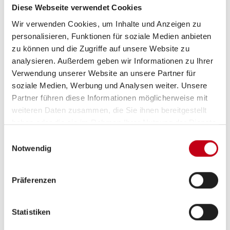
Getriebe
Schaltgetriebe
Diese Webseite verwendet Cookies
Wir verwenden Cookies, um Inhalte und Anzeigen zu
personalisieren, Funktionen für soziale Medien anbieten
Motordetails
Multijet 3 Euro 6e-bis
zu können und die Zugriffe auf unsere Website zu
(2184 cm³)
analysieren. Außerdem geben wir Informationen zu Ihrer
Verwendung unserer Website an unsere Partner für
soziale Medien, Werbung und Analysen weiter. Unsere
Partner führen diese Informationen möglicherweise mit
weiteren Daten zusammen, die Sie ihnen bereitgestellt
haben oder die sie im Rahmen Ihrer Nutzung der Dienste
gesammelt haben.
Einwilligungsauswahl
Ausstattung
Notwendig
Heizung / Klima
Präferenzen
Gasheizung
Statistiken