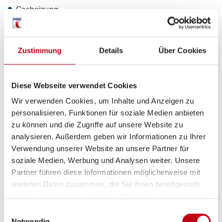
Gasheizung
Zustimmung
Details
Über Cookies
Diese Webseite verwendet Cookies
Wir verwenden Cookies, um Inhalte und Anzeigen zu
personalisieren, Funktionen für soziale Medien anbieten
Grundrissbeschreibung
zu können und die Zugriffe auf unsere Website zu
analysieren. Außerdem geben wir Informationen zu Ihrer
Verwendung unserer Website an unsere Partner für
Doppelbett quer,
Aufstelldach (Doppelbett)
soziale Medien, Werbung und Analysen weiter. Unsere
ab 4 Schlafplätze
Partner führen diese Informationen möglicherweise mit
weiteren Daten zusammen, die Sie ihnen bereitgestellt
haben oder die sie im Rahmen Ihrer Nutzung der Dienste
Schlafplätze
4
gesammelt haben.
Einwilligungsauswahl
Notwendig