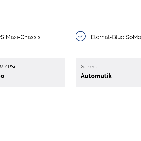
PS Maxi-Chassis
Eternal-Blue SoM
W / PS)
Getriebe
80
Automatik