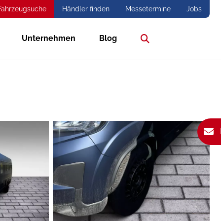
Fahrzeugsuche
Händler finden
Messetermine
Jobs
Unternehmen
Blog
Suche