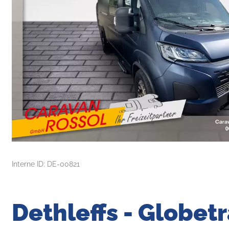
Interne ID: DE-00821
Dethleffs - Globetr