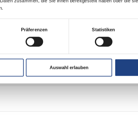
 Daten zusammen, die Sie ihnen bereitgestellt haben oder die s
Multijet 3
n.
2
Präferenzen
Statistiken
Frontantrieb
Euro 6e
Auswahl erlauben
grün