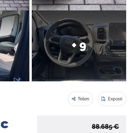
+ 9
Teilen
Exposé
ic
88.685 €