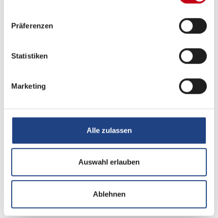
Aufbau
Präferenzen
Markise
Statistiken
Marketing
Heizung / Klima
Klimaanlage
Alle zulassen
Küche
Auswahl erlauben
Kompressor-Kühlschrank
Ablehnen