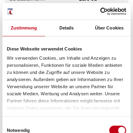
Zustimmung
Details
Über Cookies
Diese Webseite verwendet Cookies
Ausstattung
Wir verwenden Cookies, um Inhalte und Anzeigen zu
personalisieren, Funktionen für soziale Medien anbieten
Fahrgestell
zu können und die Zugriffe auf unsere Website zu
analysieren. Außerdem geben wir Informationen zu Ihrer
Multifunktionslenkrad
Verwendung unserer Website an unsere Partner für
Lederlenkrad
soziale Medien, Werbung und Analysen weiter. Unsere
Partner führen diese Informationen möglicherweise mit
Zentralverriegelung
weiteren Daten zusammen, die Sie ihnen bereitgestellt
haben oder die sie im Rahmen Ihrer Nutzung der Dienste
Tempomat
gesammelt haben.
Einwilligungsauswahl
Notwendig