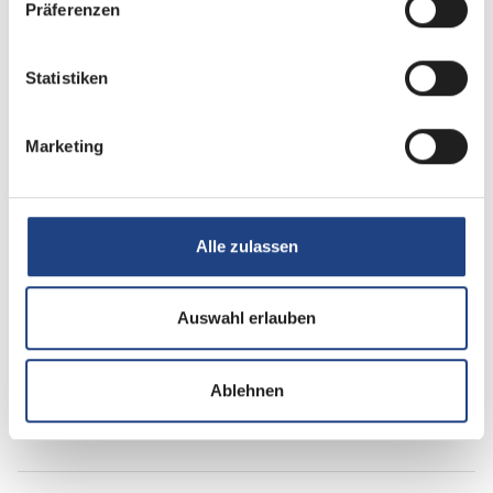
Präferenzen
Statistiken
Heizung / Klima
Marketing
Klimaanlage
Alle zulassen
Küche
Kompressor-Kühlschrank
Auswahl erlauben
Ablehnen