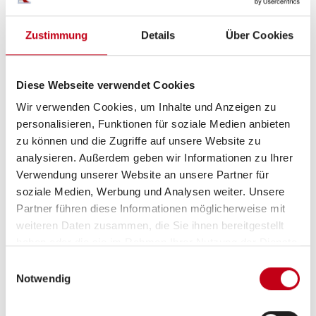
Zustimmung
Details
Über Cookies
Ausstattung
Diese Webseite verwendet Cookies
Fahrgestell
Wir verwenden Cookies, um Inhalte und Anzeigen zu
personalisieren, Funktionen für soziale Medien anbieten
Multifunktionslenkrad
zu können und die Zugriffe auf unsere Website zu
analysieren. Außerdem geben wir Informationen zu Ihrer
Lederlenkrad
Verwendung unserer Website an unsere Partner für
Zentralverriegelung
soziale Medien, Werbung und Analysen weiter. Unsere
Partner führen diese Informationen möglicherweise mit
Tempomat
weiteren Daten zusammen, die Sie ihnen bereitgestellt
haben oder die sie im Rahmen Ihrer Nutzung der Dienste
gesammelt haben.
Einwilligungsauswahl
Notwendig
Aufbau
Markise