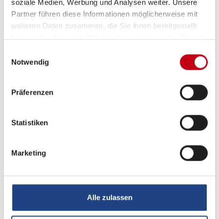
soziale Medien, Werbung und Analysen weiter. Unsere
Tempomat
Partner führen diese Informationen möglicherweise mit
weiteren Daten zusammen, die Sie ihnen bereitgestellt
haben oder die sie im Rahmen Ihrer Nutzung der Dienste
gesammelt haben.
Einwilligungsauswahl
Aufbau
Notwendig
Markise
Präferenzen
Heizung / Klima
Statistiken
Klimaanlage
Marketing
Küche
Alle zulassen
Kompressor-Kühlschrank