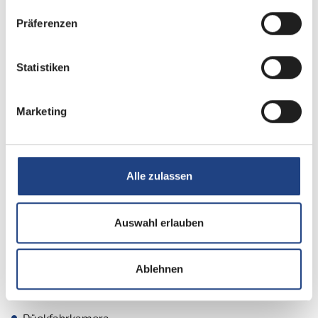
Heizung / Klima
Präferenzen
Klimaanlage
Statistiken
Küche
Marketing
Kompressor-Kühlschrank
Alle zulassen
Sanitär
Dusche separat
Auswahl erlauben
Ablehnen
Multimedia