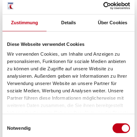
ESP
ABS
Zustimmung
Details
Über Cookies
Allwetterreifen
Zentralverriegelung
Diese Webseite verwendet Cookies
Lederlenkrad
Wir verwenden Cookies, um Inhalte und Anzeigen zu
personalisieren, Funktionen für soziale Medien anbieten
Multifunktionslenkrad
zu können und die Zugriffe auf unsere Website zu
analysieren. Außerdem geben wir Informationen zu Ihrer
Verwendung unserer Website an unsere Partner für
soziale Medien, Werbung und Analysen weiter. Unsere
Aufbau
Partner führen diese Informationen möglicherweise mit
weiteren Daten zusammen, die Sie ihnen bereitgestellt
Markise
haben oder die sie im Rahmen Ihrer Nutzung der Dienste
gesammelt haben.
Einwilligungsauswahl
Notwendig