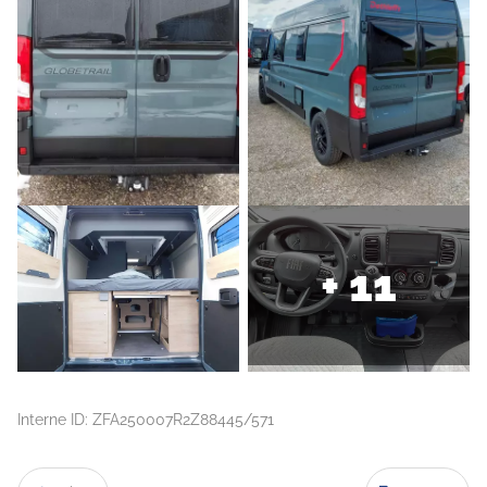
+ 11
Interne ID: ZFA250007R2Z88445/571