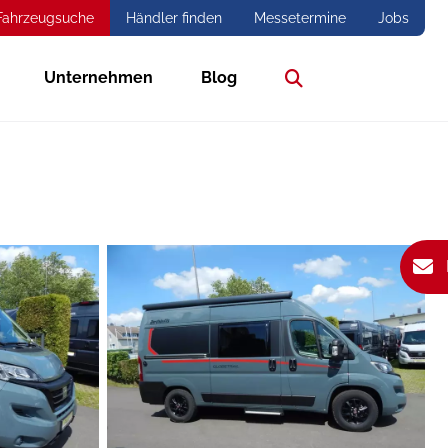
Fahrzeugsuche
Händler finden
Messetermine
Jobs
Unternehmen
Blog
Suche