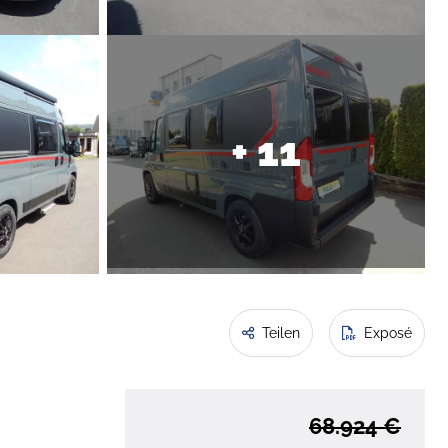
+ 11
Teilen
Exposé
68.924 €