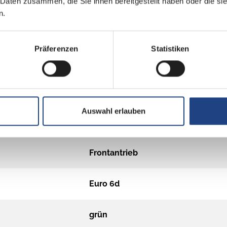
 Daten zusammen, die Sie ihnen bereitgestellt haben oder die s
n.
Diesel
Präferenzen
Statistiken
Schaltgetriebe
Multijet 3
Auswahl erlauben
2184 cm³
Frontantrieb
Euro 6d
grün