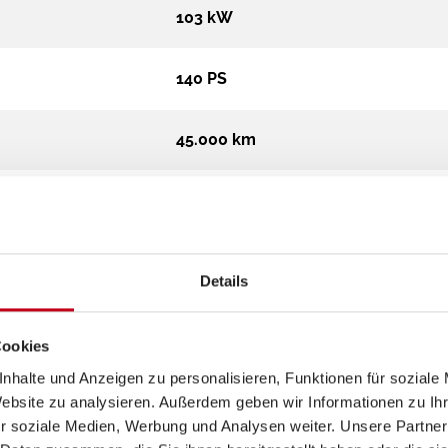
103 kW
140 PS
45.000 km
541 cm
205 cm
Details
265 cm
Cookies
nhalte und Anzeigen zu personalisieren, Funktionen für soziale
Campervan
Website zu analysieren. Außerdem geben wir Informationen zu I
r soziale Medien, Werbung und Analysen weiter. Unsere Partner
3.499 kg