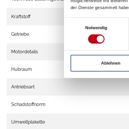
möglicherweise mit weiteren
der Dienste gesammelt habe
Kraftstoff
Einwilligungsauswahl
Notwendig
Getriebe
Motordetails
Ablehnen
Hubraum
Antriebsart
Schadstoffnorm
Umweltplakette