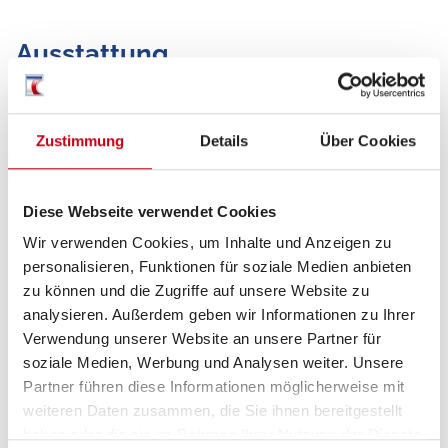
Ausstattung
Fahrgestell
Multifunktionslenkrad
Zustimmung
Details
Über Cookies
Lederlenkrad
Diese Webseite verwendet Cookies
Zentralverriegelung
Wir verwenden Cookies, um Inhalte und Anzeigen zu
Allwetterreifen
personalisieren, Funktionen für soziale Medien anbieten
zu können und die Zugriffe auf unsere Website zu
Notbremsassistent
analysieren. Außerdem geben wir Informationen zu Ihrer
Verwendung unserer Website an unsere Partner für
Spurhalteassistent
soziale Medien, Werbung und Analysen weiter. Unsere
Verkehrszeichenerkennung
Partner führen diese Informationen möglicherweise mit
weiteren Daten zusammen, die Sie ihnen bereitgestellt
Regensensor
haben oder die sie im Rahmen Ihrer Nutzung der Dienste