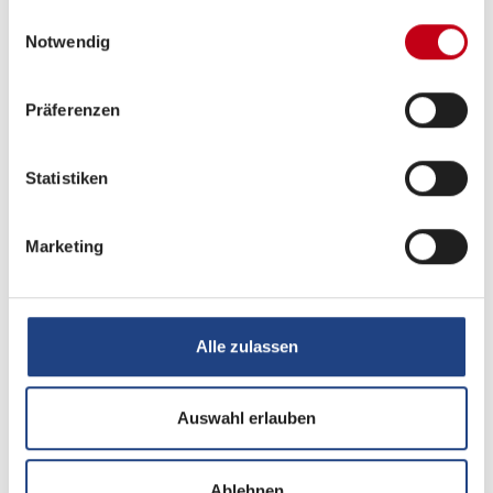
gesammelt haben.
Servolenkung
Einwilligungsauswahl
Notwendig
Tempomat
Präferenzen
Heizung / Klima
Statistiken
Klimaanlage
Marketing
Küche
Alle zulassen
Kompressor-Kühlschrank
Auswahl erlauben
Elektro
Ablehnen