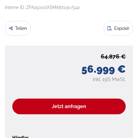
Interne ID: ZFA25000XSMA87230/542
Teilen
Exposé
64.876 €
56.999 €
inkl. 19% MwSt.
Jetzt anfragen
Händler