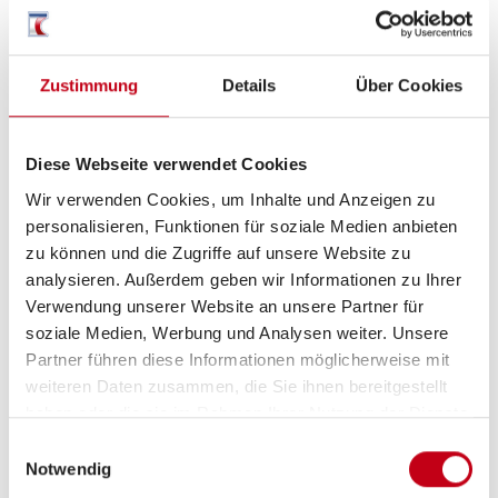
Verdunkelungs- und Fliegenschutzrollos
Zustimmung
Details
Über Cookies
Vorzeltleuchte
Diese Webseite verwendet Cookies
Inneneinrichtung
Wir verwenden Cookies, um Inhalte und Anzeigen zu
personalisieren, Funktionen für soziale Medien anbieten
Fahrerhaussitze drehbar
zu können und die Zugriffe auf unsere Website zu
analysieren. Außerdem geben wir Informationen zu Ihrer
Fahrersitz drehbar
Verwendung unserer Website an unsere Partner für
soziale Medien, Werbung und Analysen weiter. Unsere
Partner führen diese Informationen möglicherweise mit
weiteren Daten zusammen, die Sie ihnen bereitgestellt
Heizung / Klima
haben oder die sie im Rahmen Ihrer Nutzung der Dienste
Gasheizung
gesammelt haben.
Einwilligungsauswahl
Notwendig