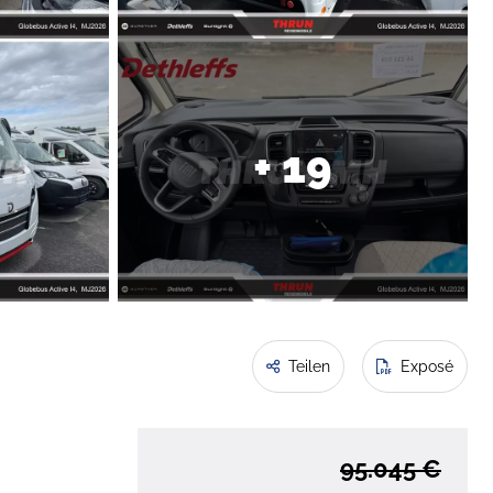
+ 19
Teilen
Exposé
95.045 €