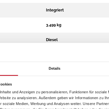
Integriert
3.499 kg
Diesel
Automatik
Details
140 MultiJet 3
Frontantrieb
Cookies
nhalte und Anzeigen zu personalisieren, Funktionen für soziale
Website zu analysieren. Außerdem geben wir Informationen zu I
grün
r soziale Medien, Werbung und Analysen weiter. Unsere Partner