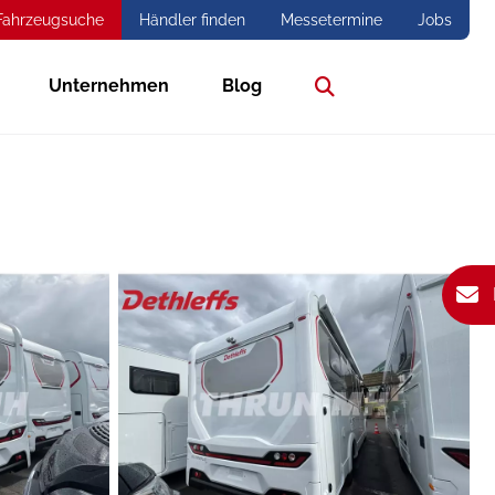
Fahrzeugsuche
Händler finden
Messetermine
Jobs
Unternehmen
Blog
Suche