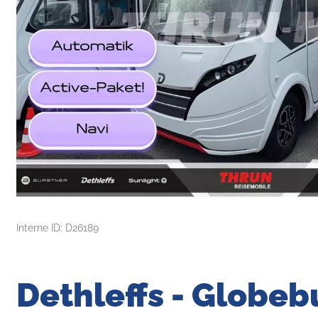
Interne ID: D26189
Dethleffs - Globebu