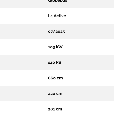
Globebus
I 4 Active
07/2025
103 kW
140 PS
660 cm
220 cm
281 cm