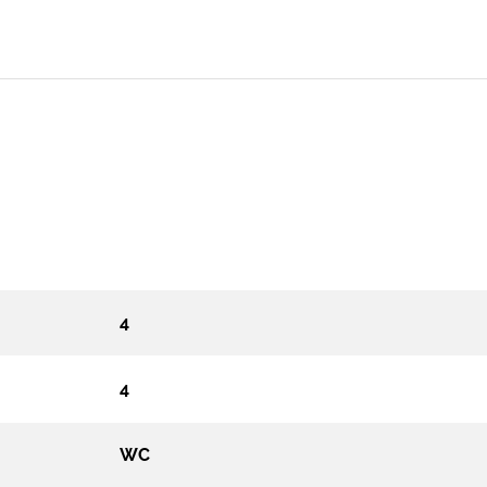
4
4
WC