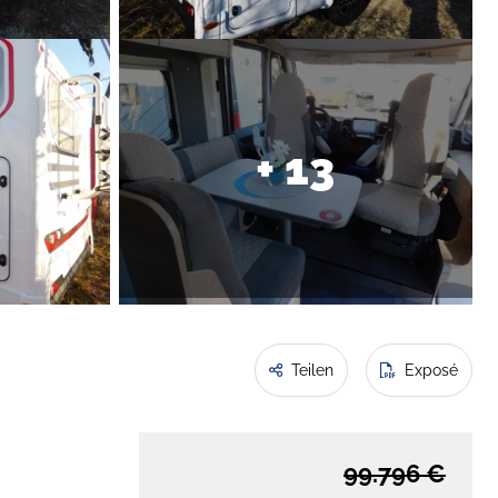
+ 13
Teilen
Exposé
99.796 €