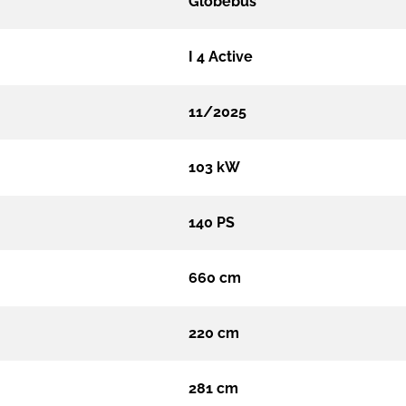
Globebus
I 4 Active
11/2025
103 kW
140 PS
660 cm
220 cm
281 cm