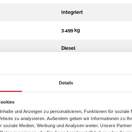
Integriert
3.499 kg
Diesel
Automatik
Details
2,2 MultiJet
Frontantrieb
Cookies
nhalte und Anzeigen zu personalisieren, Funktionen für soziale
Website zu analysieren. Außerdem geben wir Informationen zu I
grün
r soziale Medien, Werbung und Analysen weiter. Unsere Partner