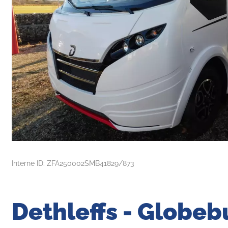
Interne ID: ZFA250002SMB41829/873
Dethleffs - Globebu