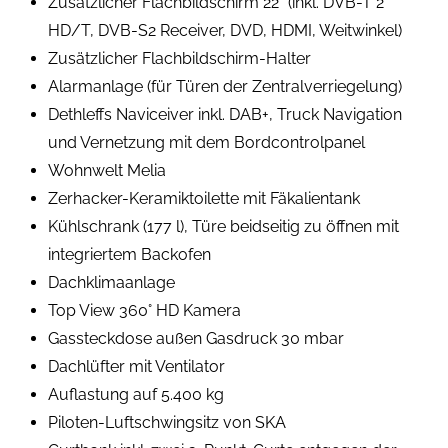
Zusätzlicher Flachbildschirm 22" (inkl. DVB-T 2
HD/T, DVB-S2 Receiver, DVD, HDMI, Weitwinkel)
Zusätzlicher Flachbildschirm-Halter
Alarmanlage (für Türen der Zentralverriegelung)
Dethleffs Naviceiver inkl. DAB+, Truck Navigation
und Vernetzung mit dem Bordcontrolpanel
Wohnwelt Melia
Zerhacker-Keramiktoilette mit Fäkalientank
Kühlschrank (177 l), Türe beidseitig zu öffnen mit
integriertem Backofen
Dachklimaanlage
Top View 360° HD Kamera
Gassteckdose außen Gasdruck 30 mbar
Dachlüfter mit Ventilator
Auflastung auf 5.400 kg
Piloten-Luftschwingsitz von SKA