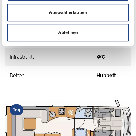
Auswahl erlauben
Schlafplätze
4
Ablehnen
Anzahl der Sitze mit Gurt
4
Infrastruktur
WC
Betten
Hubbett
Tag