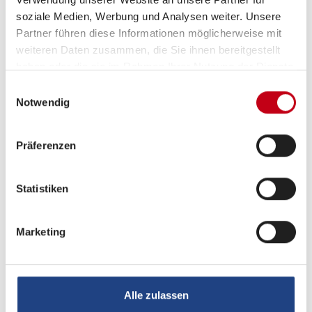
Radio/Tuner
soziale Medien, Werbung und Analysen weiter. Unsere
Partner führen diese Informationen möglicherweise mit
weiteren Daten zusammen, die Sie ihnen bereitgestellt
haben oder die sie im Rahmen Ihrer Nutzung der Dienste
Elektro
gesammelt haben.
Einwilligungsauswahl
Lithiumbatterie
Notwendig
Präferenzen
Statistiken
Marketing
Grundrissbeschreibung
Alle zulassen
Hubbett
ab 4 Schlafplätze