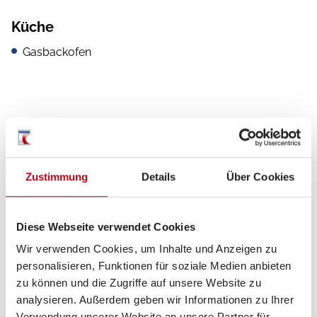
Küche
Gasbackofen
Multimedia
360° Kamera
Zustimmung
Details
Über Cookies
TV
SAT-Anlage
Diese Webseite verwendet Cookies
Rückfahrkamera
Wir verwenden Cookies, um Inhalte und Anzeigen zu
Navigationssystem
personalisieren, Funktionen für soziale Medien anbieten
zu können und die Zugriffe auf unsere Website zu
DAB Radio
analysieren. Außerdem geben wir Informationen zu Ihrer
Verwendung unserer Website an unsere Partner für