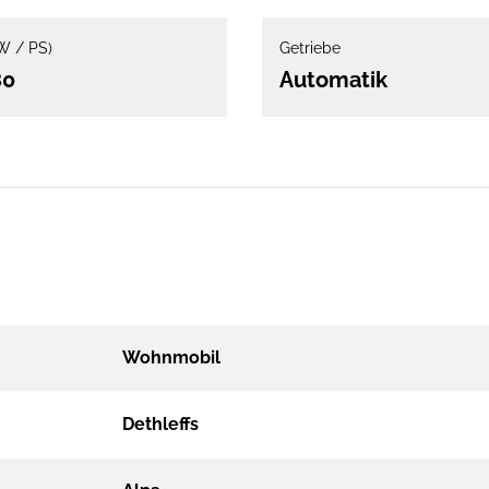
W / PS)
Getriebe
80
Automatik
Wohnmobil
Dethleffs