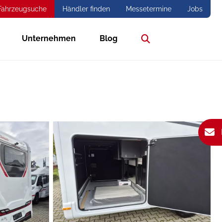
Fahrzeugsuche
Händler finden
Messetermine
Jobs
Unternehmen
Blog
Suche