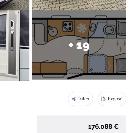
+ 19
Teilen
Exposé
176.088 €