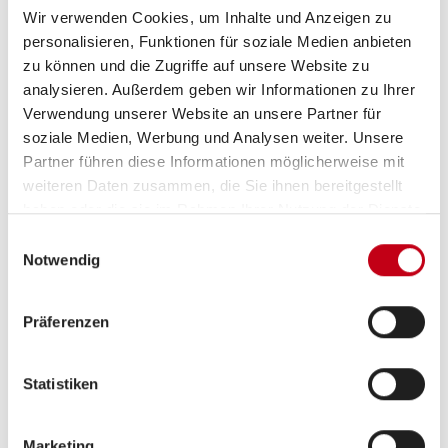
Wir verwenden Cookies, um Inhalte und Anzeigen zu
personalisieren, Funktionen für soziale Medien anbieten
zu können und die Zugriffe auf unsere Website zu
analysieren. Außerdem geben wir Informationen zu Ihrer
Grundrissbeschreibung
Verwendung unserer Website an unsere Partner für
soziale Medien, Werbung und Analysen weiter. Unsere
Partner führen diese Informationen möglicherweise mit
Doppel-/franz. Bett
ab 3 Schlafplätze
weiteren Daten zusammen, die Sie ihnen bereitgestellt
haben oder die sie im Rahmen Ihrer Nutzung der Dienste
gesammelt haben.
Einwilligungsauswahl
Schlafplätze
3
Notwendig
Anzahl der Sitze mit Gurt
4
Präferenzen
Sitzgruppe
Mittelsitzgruppe
Statistiken
Infrastruktur
Küche, WC
Marketing