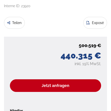
Interne ID: 23920
Teilen
Exposé
500.519 €
440.315 €
inkl. 19% MwSt.
Jetzt anfragen
Händler