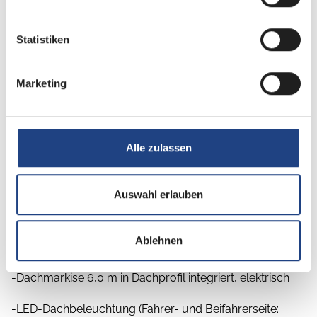
exklusiven Dachschrank-Möbelfronten im Wohnraum in
2/3 Zeder und 1/3 Sensosan creme-weiß mit Griffleisten
Statistiken
in Edelstahl-Optik, Jalousien im Wohnraum in Holzoptik
und Objektbodenbelag Soft-Walk im Yacht-Style
Marketing
-Aufbautür "Diamond Glance" mit Echtglas Exterieur
(Soft Close und open Funktion sowie schlüsselloses
Zugangssystem. Coming Home und Leaving Home
Alle zulassen
Außenbeleuchtung)
-Zentralverriegelung für Stauraumklappen mit
Auswahl erlauben
elektrischer Sensoröffnung (Stauraumklappen mit
Gasdruckfedern und ohne Griffmulden (ohne
Ablehnen
Schürzenklappen, Gaskastentür, WC-Servicetür))
-Dachmarkise 6,0 m in Dachprofil integriert, elektrisch
-LED-Dachbeleuchtung (Fahrer- und Beifahrerseite: