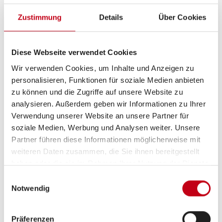
-Concorde Multifunktionslenkrad (abnehmbar)
Zustimmung
Details
Über Cookies
-Luxus-Fahrerhaus-Schwingsitze, luftgefedert mit
Lordosenstütze, Klimafunktion und Sitzheizung
Diese Webseite verwendet Cookies
Wir verwenden Cookies, um Inhalte und Anzeigen zu
-Doppelton-Druckluftfanfare
personalisieren, Funktionen für soziale Medien anbieten
zu können und die Zugriffe auf unsere Website zu
-Leder-Polsterung "Vanille" (inklusive farblich
analysieren. Außerdem geben wir Informationen zu Ihrer
abgestimmter Fenster-Deko und farblich abgestimmter
Verwendung unserer Website an unsere Partner für
Concorde Kollektion)
soziale Medien, Werbung und Analysen weiter. Unsere
Partner führen diese Informationen möglicherweise mit
-Designpaket EDITION 70 Charisma: Außen mit doppelt-
weiteren Daten zusammen, die Sie ihnen bereitgestellt
verglasten, seitlichen Echtglasfenstern (getönt in Wohn-
haben oder die sie im Rahmen Ihrer Nutzung der Dienste
und Schlafraum) und hochwertiger, gebürsteter
gesammelt haben.
Einwilligungsauswahl
Metallicfolie im "Centurion Style-Design" außen inkl.
Notwendig
graphitgraumen Speer. Design-Paket EDITION 70
Charisma: Innen mit Möbelbau in Atlas Zeder und
Präferenzen