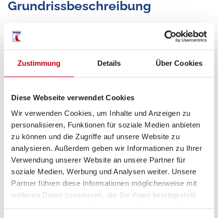
Grundrissbeschreibung
Einzelbett,
Hubbett
ab 4 Schlafplätze
Zustimmung
Details
Über Cookies
Schlafplätze
4
Diese Webseite verwendet Cookies
Anzahl der Sitze mit Gurt
5
Wir verwenden Cookies, um Inhalte und Anzeigen zu
personalisieren, Funktionen für soziale Medien anbieten
Sitzgruppe
L-Sitzgruppe
zu können und die Zugriffe auf unsere Website zu
analysieren. Außerdem geben wir Informationen zu Ihrer
Verwendung unserer Website an unsere Partner für
Infrastruktur
WC
soziale Medien, Werbung und Analysen weiter. Unsere
Partner führen diese Informationen möglicherweise mit
Betten
Einzelbett, Hubbett
weiteren Daten zusammen, die Sie ihnen bereitgestellt
haben oder die sie im Rahmen Ihrer Nutzung der Dienste